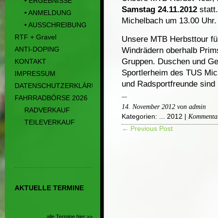
• ERGEBNISSE
Samstag 24.11.2012
statt
• ANMELDUNG
Michelbach um 13.00 Uhr. 
• AUSSCHREIBUNG
RTF + Gravel
Unsere MTB Herbsttour füh
ANTI-DOPING
Windrädern oberhalb Prims
Gruppen. Duschen und Get
KONTAKT
Sportlerheim des TUS Mich
IMPRESSUM
und Radsportfreunde sind 
DATENSCHUTZERKLÄRUNG
FAHRRADBÖRSE 2026
14. November 2012 von admin
RADVERKAUF
Kategorien:
... 2012
|
Kommentare
TEILEVERKAUF
← Previous Post
AKTUELLE TERMINE
alle Termine hier >>