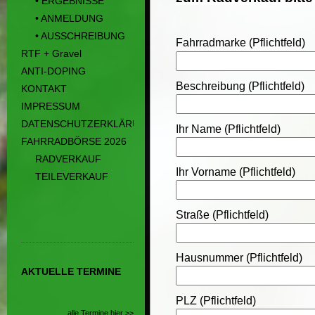
• ERGEBNISSE
• ANMELDUNG
• AUSSCHREIBUNG
Fahrradmarke (Pflichtfeld)
RTF + Gravel
ANTI-DOPING
Beschreibung (Pflichtfeld)
KONTAKT
IMPRESSUM
DATENSCHUTZERKLÄRUNG
Ihr Name (Pflichtfeld)
FAHRRADBÖRSE 2026
RADVERKAUF
Ihr Vorname (Pflichtfeld)
TEILEVERKAUF
Straße (Pflichtfeld)
Hausnummer (Pflichtfeld)
AKTUELLE TERMINE
PLZ (Pflichtfeld)
alle Termine hier >>