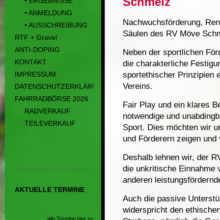
Schmelz
• ERGEBNISSE
• ANMELDUNG
Nachwuchsförderung, Renn
• AUSSCHREIBUNG
Säulen des RV Möve Schm
RTF + Gravel
ANTI-DOPING
Neben der sportlichen För
KONTAKT
die charakterliche Festig
IMPRESSUM
sportethischer Prinzipien 
Vereins.
DATENSCHUTZERKLÄRUNG
FAHRRADBÖRSE 2026
Fair Play und ein klares 
RADVERKAUF
notwendige und unabdingb
TEILEVERKAUF
Sport. Dies möchten wir u
und Förderern zeigen und 
Deshalb lehnen wir, der 
die unkritische Einnahme
anderen leistungsfördernd
AKTUELLE TERMINE
Auch die passive Unterst
widerspricht den ethische
alle Termine hier >>