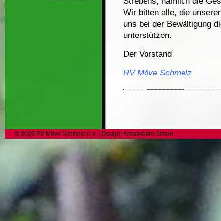
Strebens, nämlich die Ges
Wir bitten alle, die unser
uns bei der Bewältigung d
unterstützen.
Der Vorstand
RV Möve Schmelz
©
2026
RV Möve Schmelz e.V.
| Design:
Kreativbüro Simon