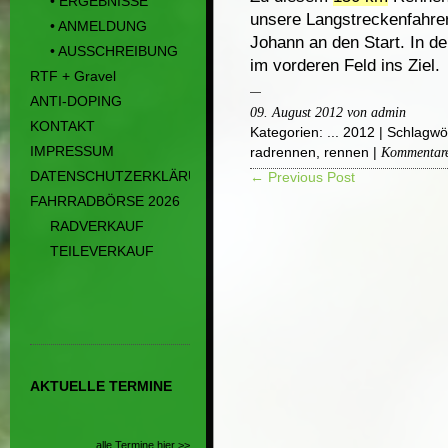
• ERGEBNISSE
unsere Langstreckenfahrer
• ANMELDUNG
Johann an den Start. In der
• AUSSCHREIBUNG
im vorderen Feld ins Ziel.
RTF + Gravel
ANTI-DOPING
09. August 2012 von admin
KONTAKT
Kategorien:
... 2012
| Schlagwö
IMPRESSUM
radrennen
,
rennen
|
Kommentare 
DATENSCHUTZERKLÄRUNG
← Previous Post
FAHRRADBÖRSE 2026
RADVERKAUF
TEILEVERKAUF
AKTUELLE TERMINE
alle Termine hier >>