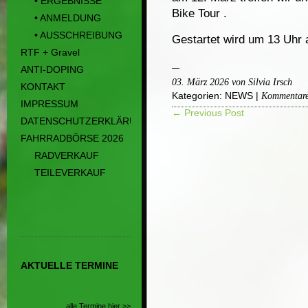
• ERGEBNISSE
Bike Tour .
• ANMELDUNG
• AUSSCHREIBUNG
Gestartet wird um 13 Uhr
RTF + Gravel
ANTI-DOPING
03. März 2026 von Silvia Irsch
KONTAKT
Kategorien:
NEWS
|
Kommentare 
IMPRESSUM
← Previous Post
DATENSCHUTZERKLÄRUNG
FAHRRADBÖRSE 2026
RADVERKAUF
TEILEVERKAUF
AKTUELLE TERMINE
alle Termine hier >>