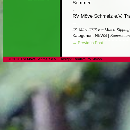
Sommer
.
RV Möve Schmelz e.V. Trad
28. März 2026 von Marco Kipping
Kategorien:
NEWS
|
Kommentare 
← Previous Post
©
2026
RV Möve Schmelz e.V.
| Design:
Kreativbüro Simon