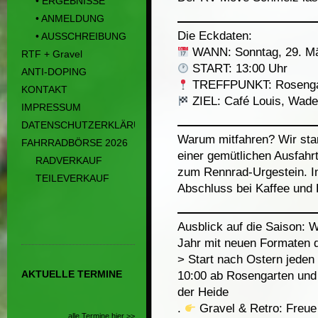
• ERGEBNISSE
• ANMELDUNG
Die Eckdaten:
• AUSSCHREIBUNG
WANN: Sonntag, 29. M
RTF + Gravel
START: 13:00 Uhr
ANTI-DOPING
TREFFPUNKT: Rosenga
KONTAKT
ZIEL: Café Louis, Wade
IMPRESSUM
DATENSCHUTZERKLÄRUNG
Warum mitfahren? Wir start
FAHRRADBÖRSE 2026
einer gemütlichen Ausfahr
RADVERKAUF
zum Rennrad-Urgestein. Im 
TEILEVERKAUF
Abschluss bei Kaffee und
Ausblick auf die Saison: 
Jahr mit neuen Formaten 
> Start nach Ostern jede
AKTUELLE TERMINE
10:00 ab Rosengarten und
der Heide
.
Gravel & Retro: Freue 
alle Termine hier >>