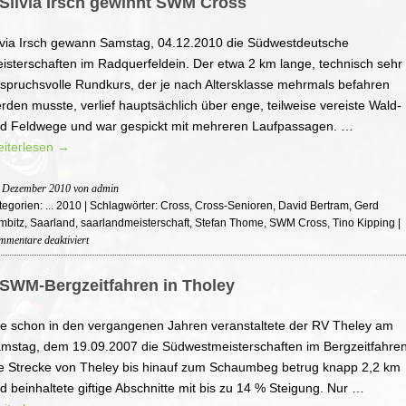
\ Silvia Irsch gewinnt SWM Cross
lvia Irsch gewann Samstag, 04.12.2010 die Südwestdeutsche
isterschaften im Radquerfeldein. Der etwa 2 km lange, technisch sehr
spruchsvolle Rundkurs, der je nach Altersklasse mehrmals befahren
rden musste, verlief hauptsächlich über enge, teilweise vereiste Wald-
d Feldwege und war gespickt mit mehreren Laufpassagen. …
iterlesen
→
. Dezember 2010
von admin
tegorien:
... 2010
| Schlagwörter:
Cross
,
Cross-Senioren
,
David Bertram
,
Gerd
mbitz
,
Saarland
,
saarlandmeisterschaft
,
Stefan Thome
,
SWM Cross
,
Tino Kipping
|
für
mentare deaktiviert
\\
Silvia
\ SWM-Bergzeitfahren in Tholey
Irsch
gewinnt
e schon in den vergangenen Jahren veranstaltete der RV Theley am
SWM
Cross
mstag, dem 19.09.2007 die Südwestmeisterschaften im Bergzeitfahren
e Strecke von Theley bis hinauf zum Schaumbeg betrug knapp 2,2 km
d beinhaltete giftige Abschnitte mit bis zu 14 % Steigung. Nur …