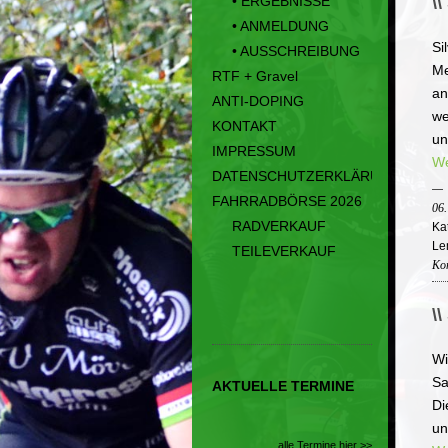
• ERGEBNISSE
\
• ANMELDUNG
Si
• AUSSCHREIBUNG
Me
RTF + Gravel
an
ANTI-DOPING
we
KONTAKT
un
IMPRESSUM
We
DATENSCHUTZERKLÄRUNG
FAHRRADBÖRSE 2026
06
RADVERKAUF
Ka
Le
TEILEVERKAUF
Kom
\
Wi
Sa
AKTUELLE TERMINE
Di
un
alle Termine hier >>